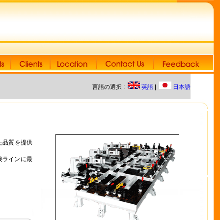
言語の選択 :
英語
|
日本語
た品質を提供
接ラインに最