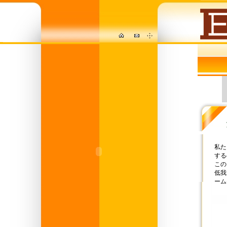
私た
する
この
低我
ーム