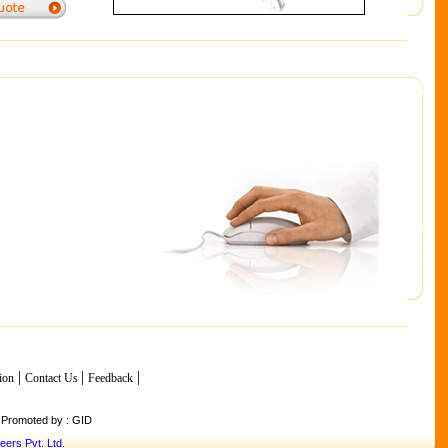
.
|
|
|
ion
Contact Us
Feedback
Promoted by : GID
ers Pvt. Ltd.