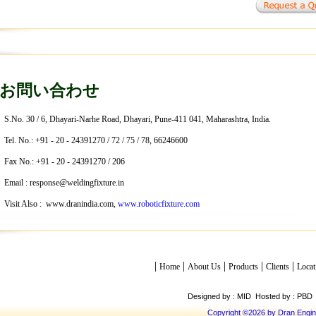
お問い合わせ
S.No. 30 / 6, Dhayari-Narhe Road, Dhayari, Pune-411 041, Maharashtra, India.
Tel. No.: +91 - 20 - 24391270 / 72 / 75 / 78, 66246600
Fax No.: +91 - 20 - 24391270 / 206
Email :
response@weldingfixture.in
Visit Also :
www.dranindia.com
,
www.roboticfixture.com
|
|
|
|
|
Home
About Us
Products
Clients
Locat
Designed by : MID
Hosted by : PBD
Copyright ©
2026 by Dran Engine